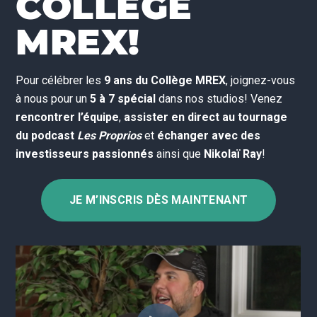
COLLÈGE
MREX!
Pour célébrer les
9 ans du Collège MREX
, joignez-vous
à nous pour un
5 à 7 spécial
dans nos studios! Venez
rencontrer l’équipe
,
assister en direct au tournage
du podcast
Les Proprios
et
échanger avec des
investisseurs passionnés
ainsi que
Nikolaï Ray
!
JE M’INSCRIS DÈS MAINTENANT